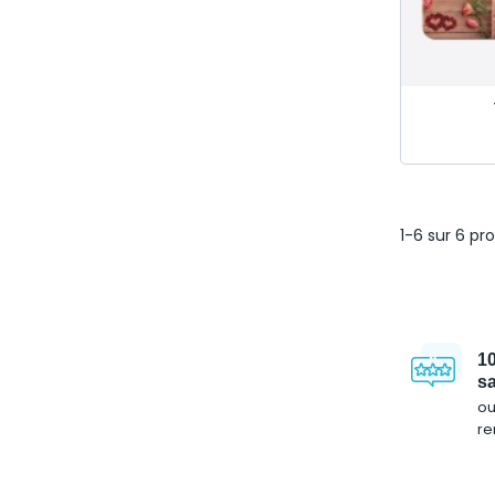
1-6 sur 6 pr
1
sa
o
r