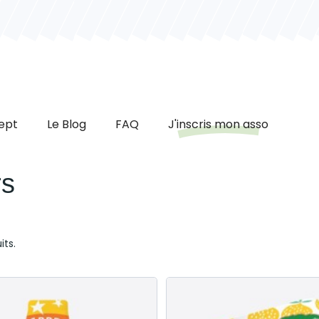
ept
Le Blog
FAQ
J'inscris mon asso
rs
its.