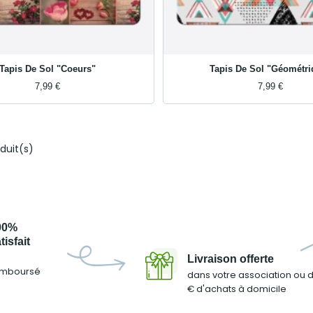
Tapis De Sol "Coeurs"
Tapis De Sol "Géométri
7,99 €
7,99 €
oduit(s)
00%
tisfait
u
Livraison offerte
emboursé
dans votre association ou 
€ d'achats à domicile