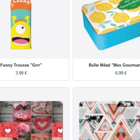
Funny Trousse "Grrr"
Boîte Métal "Mes Gourman
3,99 €
6,99 €