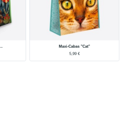
..
Maxi-Cabas "Cat"
5,99 €