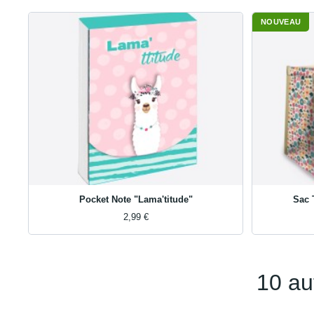
NOUVEAU
Pocket Note "Lama'titude"
Sac 
2,99 €
10 au