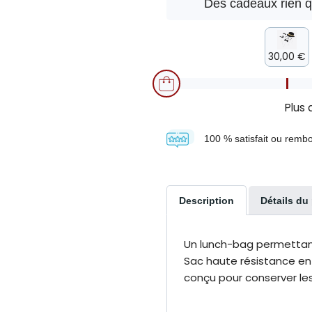
Des cadeaux rien 
30,00 €
Plus
100 % satisfait ou remb
Description
Détails du
Un lunch-bag permettant
Sac haute résistance en 
conçu pour conserver les 
5
% reversé livraison