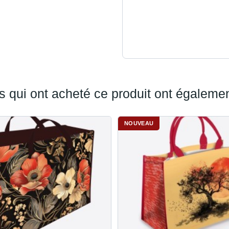
association
2
% reversé livraison à
domicile
ts qui ont acheté ce produit ont égalemen
NOUVEAU