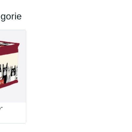
gorie
r"