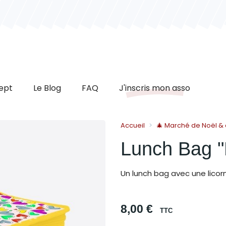
ept
Le Blog
FAQ
J'inscris mon asso
Accueil
🎄 Marché de Noël &
Lunch Bag "
Un lunch bag avec une licorn
8,00 €
TTC