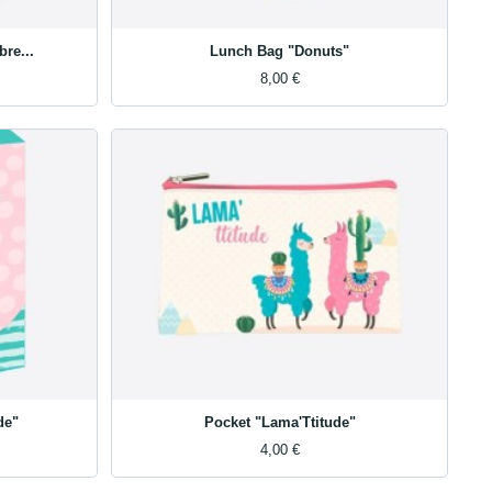
re...
Lunch Bag "Donuts"
8,00 €
de"
Pocket "Lama'Ttitude"
4,00 €