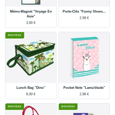
Mémo-Magnet "Voyage En
Porte-Clés "Funny Shoes...
Asie"
2,99 €
3,00 €
NOUVEAU
Lunch Bag "Dino"
Pocket Note "Lama'titude"
8,00 €
2,99 €
NOUVEAU
NOUVEAU