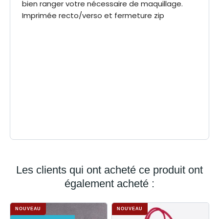
bien ranger votre nécessaire de maquillage.
Imprimée recto/verso et fermeture zip
13.5 x 21 cm
Dimensions
50%
% reversé livraison
association
25%
% reversé livraison à
domicile
Polyester 600D
Matière
3700162422937
EAN-13
Les clients qui ont acheté ce produit ont
également acheté :
NOUVEAU
NOUVEAU